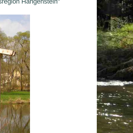
sregion
Hangenstein
"