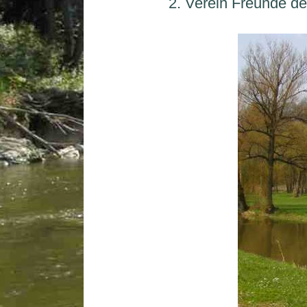
2.
Verein
Freunde
d