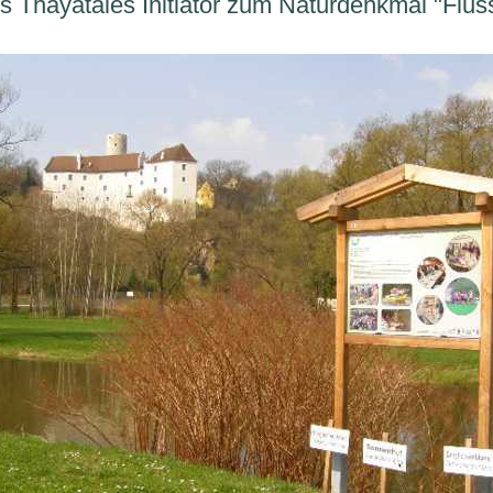
es
Thayatales
Initiator
zum
Naturdenkmal
"
Flus