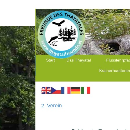
Start
Das Thayatal
Flusslehrpfa
Krainerhuettentr
2. Verein