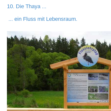
10. Die
Thaya
...
...
ein
Fluss
mit
Lebensraum.